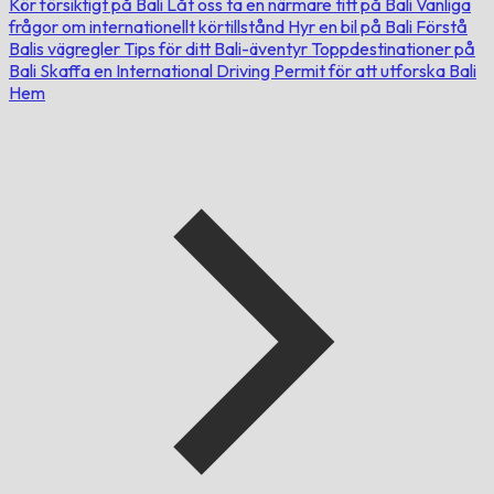
Kör försiktigt på Bali
Låt oss ta en närmare titt på Bali
Vanliga
frågor om internationellt körtillstånd
Hyr en bil på Bali
Förstå
Balis vägregler
Tips för ditt Bali-äventyr
Toppdestinationer på
Bali
Skaffa en International Driving Permit för att utforska Bali
Hem