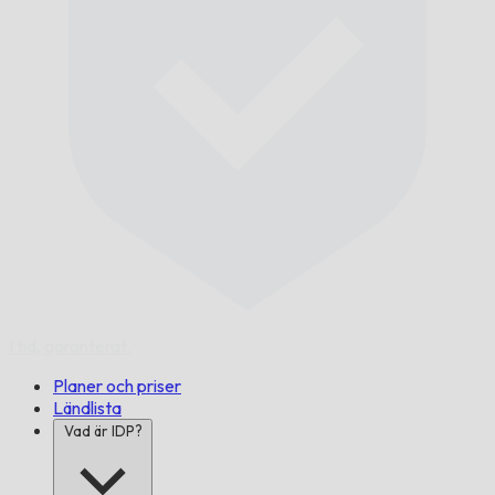
I tid,
garanterat.
Planer och priser
Ländlista
Vad är IDP?