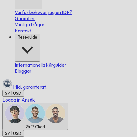
Varför behöver jag en IDP?
Garantier
Vanliga frågor
Kontakt
Reseguide
Internationella körguider
Bloggar
I tid,
garanterat.
SV | USD
Logga in
Ansök
24/7
Chatt
SV | USD