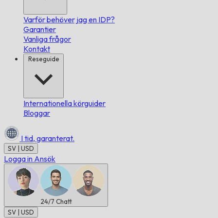
Varför behöver jag en IDP?
Garantier
Vanliga frågor
Kontakt
Reseguide
Internationella körguider
Bloggar
I tid,
garanterat.
SV | USD
Logga in
Ansök
24/7
Chatt
SV | USD