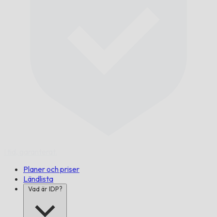
I tid,
garanterat.
Planer och priser
Ländlista
Vad är IDP?