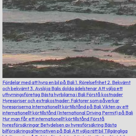
Fördelar med att hyra en bil på Bali
1. Rörelsefrihet
2. Bekvämt
och bekvämt
3. Avslöja Balis dolda ädelstenar
Att välja ett
uthyrningsföretag
Bästa hyrbilarna i Bali
Förstå kostnader
Hyrespriser och extrakostnader:
Faktorer som påverkar
hyrespriserna
Internationellt körtillstånd på Bali
Vikten av ett
internationellt körtillstånd (International Driving Permit) på Bali
Hur man får ett internationellt körtillstånd
Förstå
hyresförsäkringar
Betydelsen av hyresförsäkring
Bästa
bilförsäkringsalternativen på Bali
Att välja rätt bil
Tillgängliga