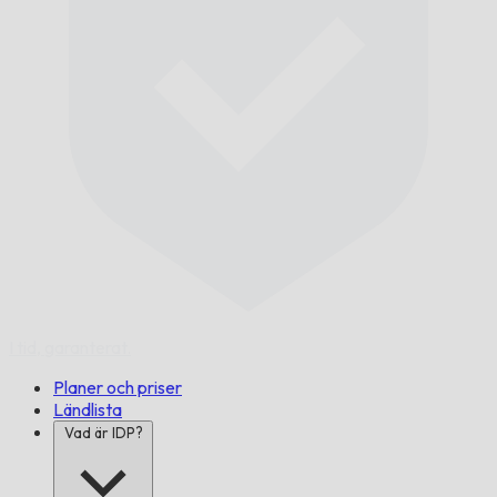
I tid,
garanterat.
Planer och priser
Ländlista
Vad är IDP?