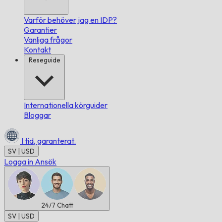
Varför behöver jag en IDP?
Garantier
Vanliga frågor
Kontakt
Reseguide
Internationella körguider
Bloggar
I tid,
garanterat.
SV | USD
Logga in
Ansök
24/7
Chatt
SV | USD