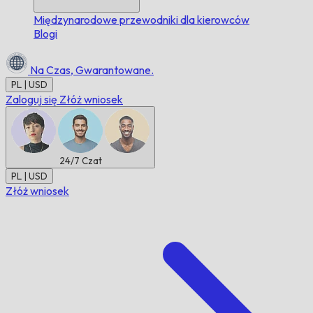
Międzynarodowe przewodniki dla kierowców
Blogi
Na Czas,
Gwarantowane.
PL | USD
Zaloguj się
Złóż wniosek
24/7
Czat
PL | USD
Złóż wniosek