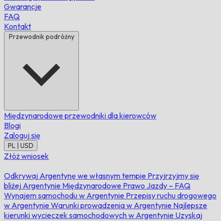
Gwarancje
FAQ
Kontakt
Przewodnik podróżny
Międzynarodowe przewodniki dla kierowców
Blogi
Zaloguj się
PL | USD
Złóż wniosek
Odkrywaj Argentynę we własnym tempie
Przyjrzyjmy się
bliżej Argentynie
Międzynarodowe Prawo Jazdy – FAQ
Wynajem samochodu w Argentynie
Przepisy ruchu drogowego
w Argentynie
Warunki prowadzenia w Argentynie
Najlepsze
kierunki wycieczek samochodowych w Argentynie
Uzyskaj