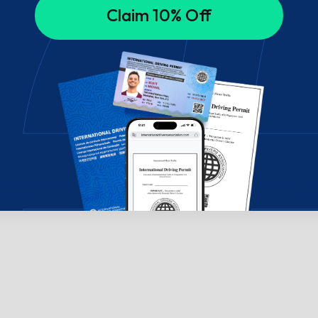
Claim 10% Off
ej zadawane pytania o międzynarodowe prawo jazdy
Wynajem sa
erunki w Turcji
Uzyskaj International Driving Permit, aby odkrywa