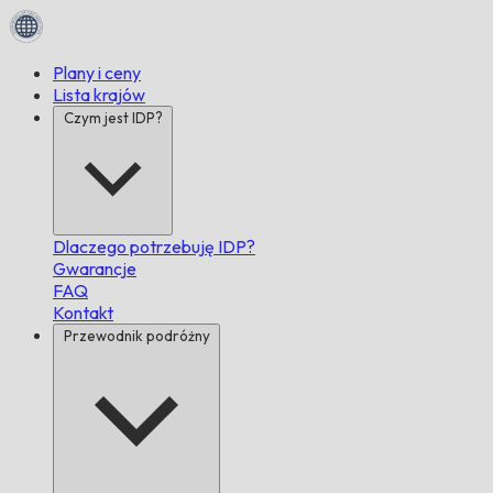
Plany i ceny
Lista krajów
Czym jest IDP?
Dlaczego potrzebuję IDP?
Gwarancje
FAQ
Kontakt
Przewodnik podróżny