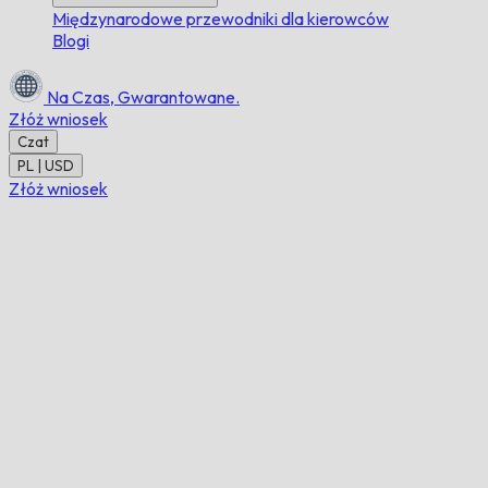
Międzynarodowe przewodniki dla kierowców
Blogi
Na Czas,
Gwarantowane.
Złóż wniosek
Czat
PL | USD
Złóż wniosek