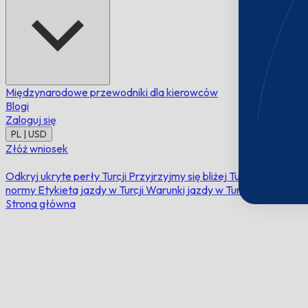
Międzynarodowe przewodniki dla kierowców
Blogi
Zaloguj się
PL | USD
Złóż wniosek
Odkryj ukryte perły Turcji
Przyjrzyjmy się bliżej Turcji
Najczęści
normy
Etykieta jazdy w Turcji
Warunki jazdy w Turcji
Najlepsze ki
Strona główna