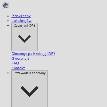
Plany i ceny
Lista krajów
Czym jest IDP?
Dlaczego potrzebuję IDP?
Gwarancje
FAQ
Kontakt
Przewodnik podróżny