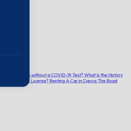
ravel to Cyprus without a COVID-19 Test?
What Is the History
 Native Driver’s License?
Renting A Car in Cyprus
The Road