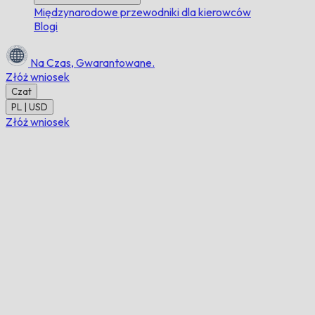
Międzynarodowe przewodniki dla kierowców
Blogi
Na Czas,
Gwarantowane.
Złóż wniosek
Czat
PL | USD
Złóż wniosek