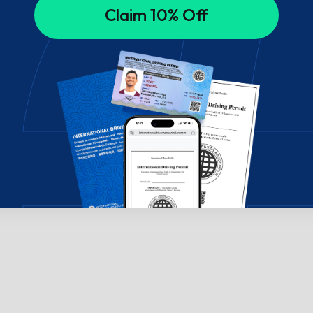
Claim 10% Off
on in Cyprus
Health Requirements for Travelers in Cyprus
Can You T
Tourism in Cyprus?
Does an International Driving Permit Replace a