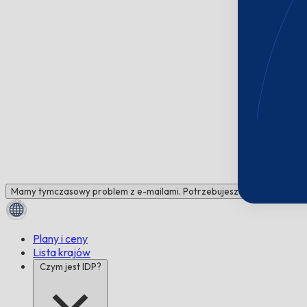
Mamy tymczasowy problem z e-mailami. Potrzebujesz pomocy? Napisz 
Plany i ceny
Lista krajów
Czym jest IDP?