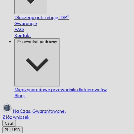
Dlaczego potrzebuję IDP?
Gwarancje
FAQ
Kontakt
Przewodnik podróżny
Międzynarodowe przewodniki dla kierowców
Blogi
Na Czas,
Gwarantowane.
Złóż wniosek
Czat
PL | USD