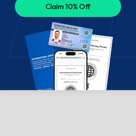
Claim 10% Off
do nas na czacie!