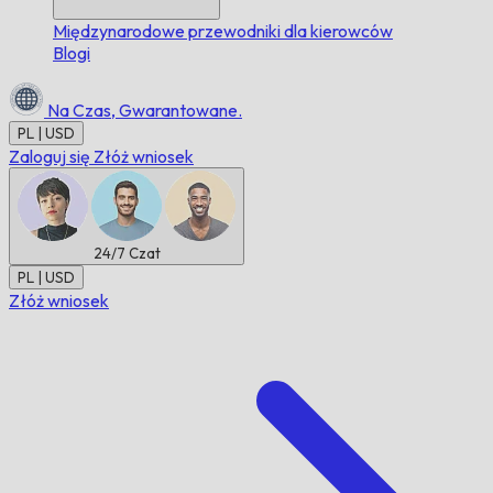
Międzynarodowe przewodniki dla kierowców
Blogi
Na Czas,
Gwarantowane.
PL | USD
Zaloguj się
Złóż wniosek
24/7
Czat
PL | USD
Złóż wniosek