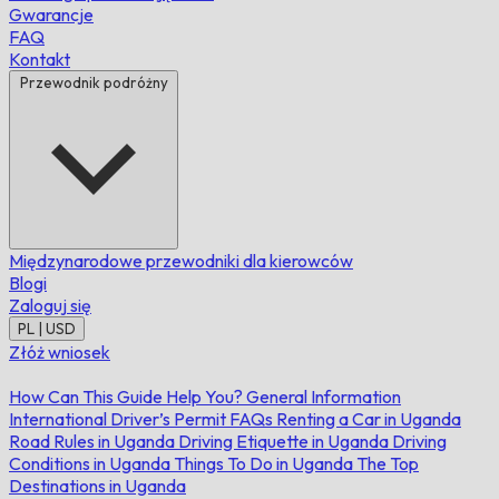
Gwarancje
FAQ
Kontakt
Przewodnik podróżny
Międzynarodowe przewodniki dla kierowców
Blogi
Zaloguj się
PL | USD
Złóż wniosek
How Can This Guide Help You?
General Information
International Driver’s Permit FAQs
Renting a Car in Uganda
Road Rules in Uganda
Driving Etiquette in Uganda
Driving
Conditions in Uganda
Things To Do in Uganda
The Top
Destinations in Uganda