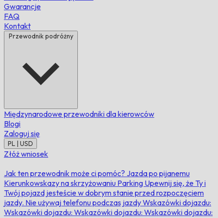
Gwarancje
FAQ
Kontakt
Przewodnik podróżny
Międzynarodowe przewodniki dla kierowców
Blogi
Zaloguj się
PL | USD
Złóż wniosek
Jak ten przewodnik może ci pomóc?
Jazda po pijanemu
Kierunkowskazy na skrzyżowaniu
Parking
Upewnij się, że Ty i
Twój pojazd jesteście w dobrym stanie przed rozpoczęciem
jazdy.
Nie używaj telefonu podczas jazdy
Wskazówki dojazdu:
Wskazówki dojazdu:
Wskazówki dojazdu:
Wskazówki dojazdu: