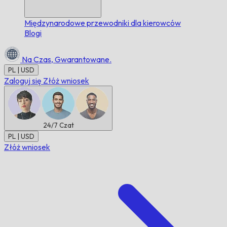
Międzynarodowe przewodniki dla kierowców
Blogi
Na Czas,
Gwarantowane.
PL | USD
Zaloguj się
Złóż wniosek
24/7
Czat
PL | USD
Złóż wniosek