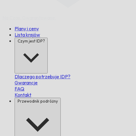
Na Czas,
Gwarantowane.
Plany i ceny
Lista krajów
Czym jest IDP?
Dlaczego potrzebuję IDP?
Gwarancje
FAQ
Kontakt
Przewodnik podróżny