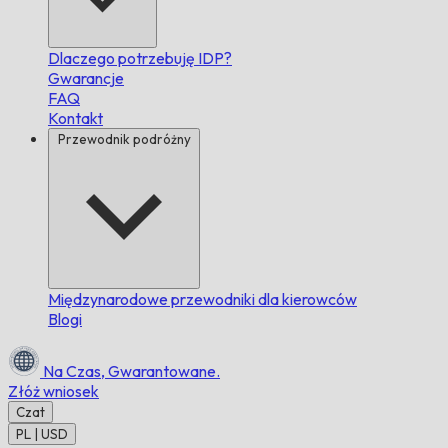
Dlaczego potrzebuję IDP?
Gwarancje
FAQ
Kontakt
Przewodnik podróżny
Międzynarodowe przewodniki dla kierowców
Blogi
Na Czas,
Gwarantowane.
Złóż wniosek
Czat
PL | USD