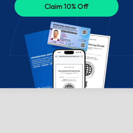
Claim 10% Off
do nas na czacie!