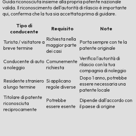
Guida riconosciuta insieme alla propria patente nazionale
valida. Il riconoscimento dell'autorità di rilascio è importante
qui, conferma che la tua sia accettata prima di guidare.
Tipo di
Requisito
Note
conducente
Richiesta nella
Turista / visitatore a
Porta sempre con te la
maggior parte
breve termine
patente originale
dei casi
Verifica l'autorità di
Conducente di auto
Comunemente
rilascio con la tua
a noleggio
richiesta
compagnia di noleggio
Dopo 1 anno, potrebbe
Residente straniero
Si applicano
essere necessaria una
a lungo termine
regole diverse
patente locale
Titolare di patente
Potrebbe
Dipende dall'accordo con
riconosciuta
essere esente
il paese di origine
reciprocamente