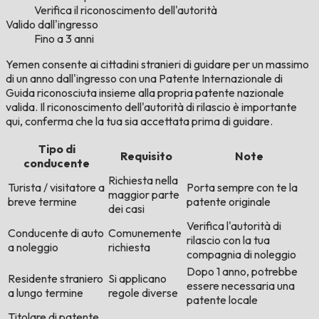
Verifica il riconoscimento dell'autorità
Valido dall'ingresso
Fino a 3 anni
Yemen consente ai cittadini stranieri di guidare per un massimo
di un anno dall'ingresso con una Patente Internazionale di
Guida riconosciuta insieme alla propria patente nazionale
valida. Il riconoscimento dell'autorità di rilascio è importante
qui, conferma che la tua sia accettata prima di guidare.
Tipo di
Requisito
Note
conducente
Richiesta nella
Turista / visitatore a
Porta sempre con te la
maggior parte
breve termine
patente originale
dei casi
Verifica l'autorità di
Conducente di auto
Comunemente
rilascio con la tua
a noleggio
richiesta
compagnia di noleggio
Dopo 1 anno, potrebbe
Residente straniero
Si applicano
essere necessaria una
a lungo termine
regole diverse
patente locale
Titolare di patente