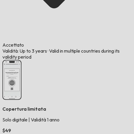
Accettato
Validità: Up to 3 years
·
Valid in multiple countries during its
validity period
Copertura limitata
Solo digitale
|
Validità 1 anno
$49