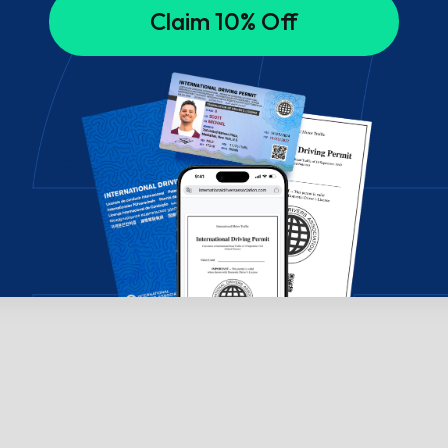
Claim 10% Off
di aiuto? Chatta con noi!