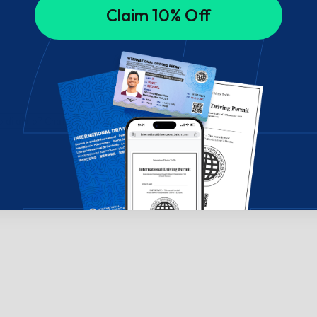
Claim 10% Off
di aiuto? Chatta con noi!