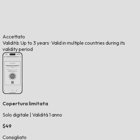
Accettato
Validità: Up to 3 years
·
Valid in multiple countries during its
validity period
Copertura limitata
Solo digitale
|
Validità 1 anno
$49
Consigliato