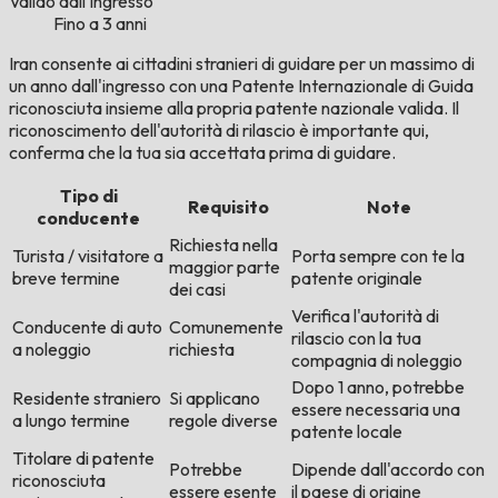
Valido dall'ingresso
Fino a 3 anni
Iran consente ai cittadini stranieri di guidare per un massimo di
un anno dall'ingresso con una Patente Internazionale di Guida
riconosciuta insieme alla propria patente nazionale valida. Il
riconoscimento dell'autorità di rilascio è importante qui,
conferma che la tua sia accettata prima di guidare.
Tipo di
Requisito
Note
conducente
Richiesta nella
Turista / visitatore a
Porta sempre con te la
maggior parte
breve termine
patente originale
dei casi
Verifica l'autorità di
Conducente di auto
Comunemente
rilascio con la tua
a noleggio
richiesta
compagnia di noleggio
Dopo 1 anno, potrebbe
Residente straniero
Si applicano
essere necessaria una
a lungo termine
regole diverse
patente locale
Titolare di patente
Potrebbe
Dipende dall'accordo con
riconosciuta
essere esente
il paese di origine