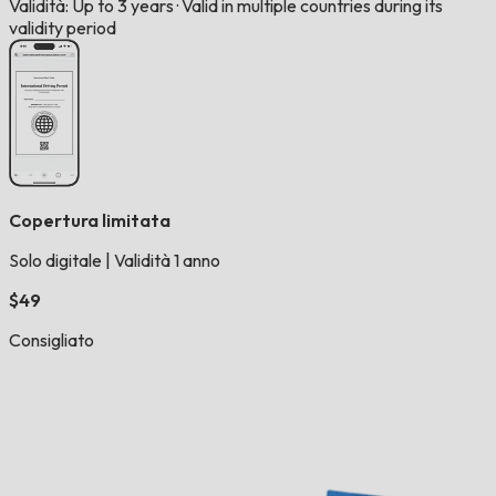
Validità: Up to 3 years
·
Valid in multiple countries during its
validity period
Copertura limitata
Solo digitale
|
Validità 1 anno
$49
Consigliato