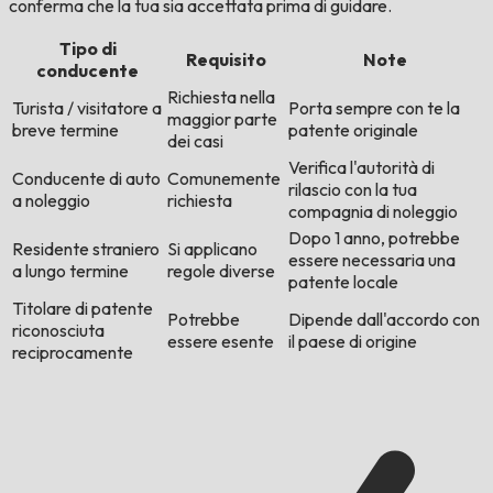
conferma che la tua sia accettata prima di guidare.
Tipo di
Requisito
Note
conducente
Richiesta nella
Turista / visitatore a
Porta sempre con te la
maggior parte
breve termine
patente originale
dei casi
Verifica l'autorità di
Conducente di auto
Comunemente
rilascio con la tua
a noleggio
richiesta
compagnia di noleggio
Dopo 1 anno, potrebbe
Residente straniero
Si applicano
essere necessaria una
a lungo termine
regole diverse
patente locale
Titolare di patente
Potrebbe
Dipende dall'accordo con
riconosciuta
essere esente
il paese di origine
reciprocamente