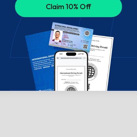
Claim 10% Off
di aiuto? Chatta con noi!