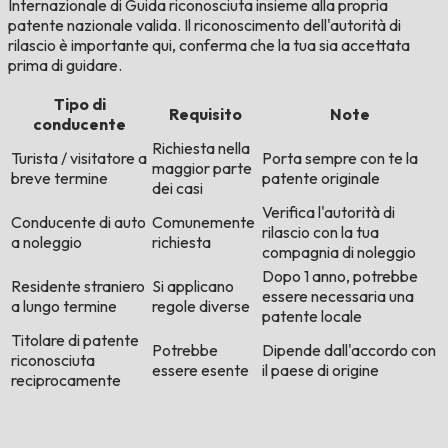
Internazionale di Guida riconosciuta insieme alla propria
patente nazionale valida. Il riconoscimento dell'autorità di
rilascio è importante qui, conferma che la tua sia accettata
prima di guidare.
Tipo di
Requisito
Note
conducente
Richiesta nella
Turista / visitatore a
Porta sempre con te la
maggior parte
breve termine
patente originale
dei casi
Verifica l'autorità di
Conducente di auto
Comunemente
rilascio con la tua
a noleggio
richiesta
compagnia di noleggio
Dopo 1 anno, potrebbe
Residente straniero
Si applicano
essere necessaria una
a lungo termine
regole diverse
patente locale
Titolare di patente
Potrebbe
Dipende dall'accordo con
riconosciuta
essere esente
il paese di origine
reciprocamente