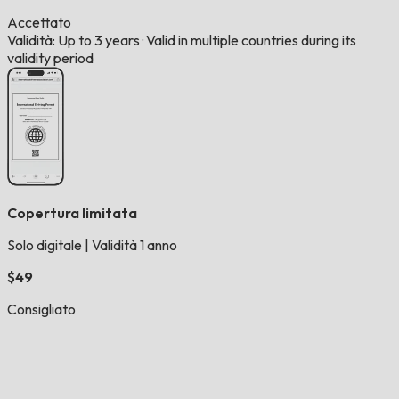
Accettato
Validità: Up to 3 years
·
Valid in multiple countries during its
validity period
Copertura limitata
Solo digitale
|
Validità 1 anno
$49
Consigliato