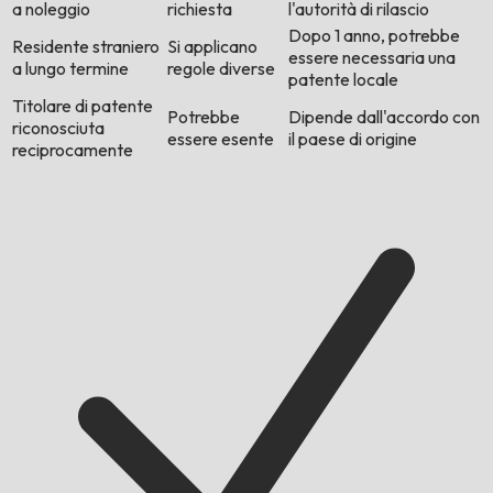
a noleggio
richiesta
l'autorità di rilascio
Dopo 1 anno, potrebbe
Residente straniero
Si applicano
essere necessaria una
a lungo termine
regole diverse
patente locale
Titolare di patente
Potrebbe
Dipende dall'accordo con
riconosciuta
essere esente
il paese di origine
reciprocamente