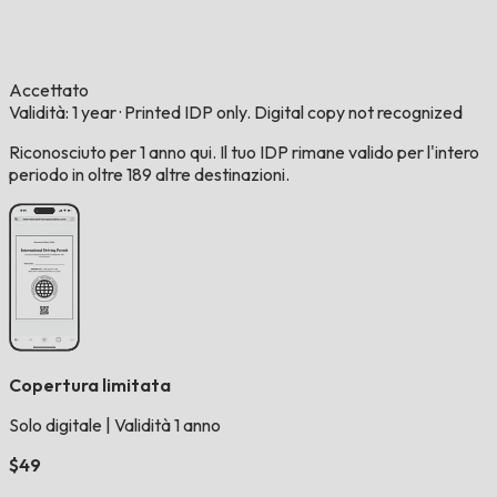
Accettato
Validità: 1 year
·
Printed IDP only. Digital copy not recognized
Riconosciuto per 1 anno qui. Il tuo IDP rimane valido per l'intero
periodo in oltre 189 altre destinazioni.
Copertura limitata
Solo digitale
|
Validità 1 anno
$49