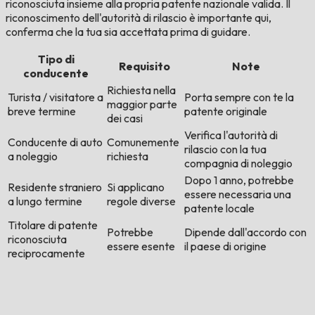
riconosciuta insieme alla propria patente nazionale valida. Il
riconoscimento dell'autorità di rilascio è importante qui,
conferma che la tua sia accettata prima di guidare.
Tipo di
Requisito
Note
conducente
Richiesta nella
Turista / visitatore a
Porta sempre con te la
maggior parte
breve termine
patente originale
dei casi
Verifica l'autorità di
Conducente di auto
Comunemente
rilascio con la tua
a noleggio
richiesta
compagnia di noleggio
Dopo 1 anno, potrebbe
Residente straniero
Si applicano
essere necessaria una
a lungo termine
regole diverse
patente locale
Titolare di patente
Potrebbe
Dipende dall'accordo con
riconosciuta
essere esente
il paese di origine
reciprocamente