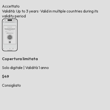
Accettato
Validità: Up to 3 years
·
Valid in multiple countries during its
validity period
Copertura limitata
Solo digitale
|
Validità 1 anno
$49
Consigliato