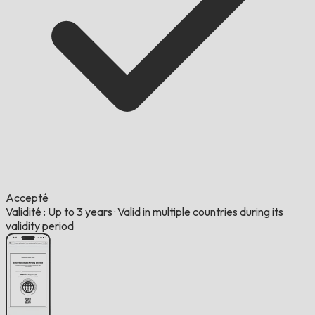
Accepté
Validité : Up to 3 years
·
Valid in multiple countries during its
validity period