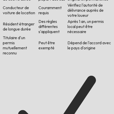
Vérifiez l'autorité de
Conducteur de
Couramment
délivrance auprès de
voiture de location
requis
votre loueur
Des règles
Après 1 an, un permis
Résident étranger
différentes
local peut être
de longue durée
s'appliquent
nécessaire
Titulaire d'un
permis
Peut être
Dépend de l'accord avec
mutuellement
exempté
le pays d'origine
reconnu