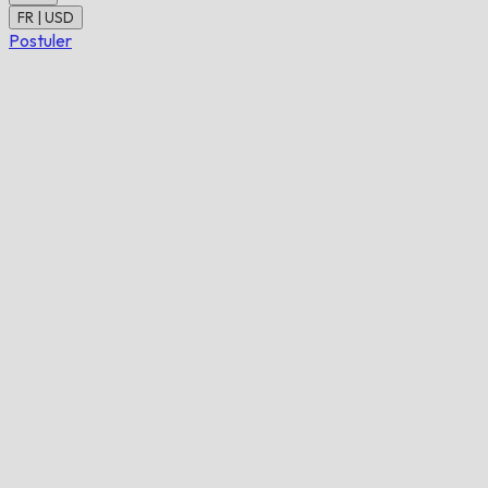
FR | USD
Postuler