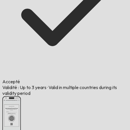
Accepté
Validité : Up to 3 years
·
Valid in multiple countries during its
validity period