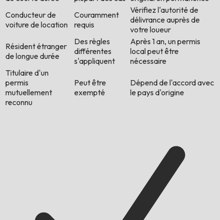
Vérifiez l'autorité de
Conducteur de
Couramment
délivrance auprès de
voiture de location
requis
votre loueur
Des règles
Après 1 an, un permis
Résident étranger
différentes
local peut être
de longue durée
s'appliquent
nécessaire
Titulaire d'un
permis
Peut être
Dépend de l'accord avec
mutuellement
exempté
le pays d'origine
reconnu