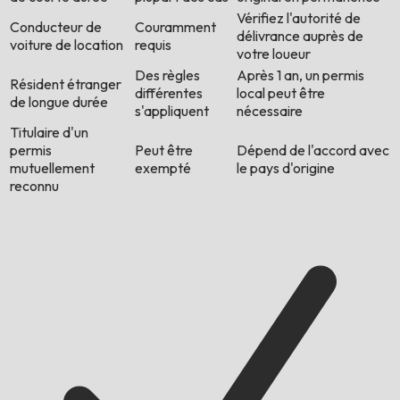
Vérifiez l'autorité de
Conducteur de
Couramment
délivrance auprès de
voiture de location
requis
votre loueur
Des règles
Après 1 an, un permis
Résident étranger
différentes
local peut être
de longue durée
s'appliquent
nécessaire
Titulaire d'un
permis
Peut être
Dépend de l'accord avec
mutuellement
exempté
le pays d'origine
reconnu