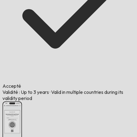
Accepté
Validité : Up to 3 years
·
Valid in multiple countries during its
validity period