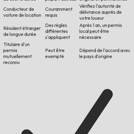
Vérifiez l'autorité de
Conducteur de
Couramment
délivrance auprès de
voiture de location
requis
votre loueur
Des règles
Après 1 an, un permis
Résident étranger
différentes
local peut être
de longue durée
s'appliquent
nécessaire
Titulaire d'un
permis
Peut être
Dépend de l'accord avec
mutuellement
exempté
le pays d'origine
reconnu