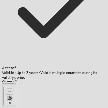
Accepté
Validité : Up to 3 years
·
Valid in multiple countries during its
validity period