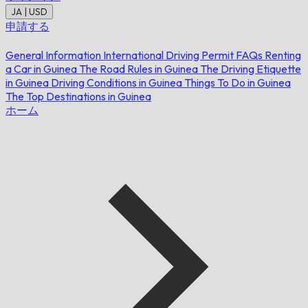
JA | USD
申請する
General Information
International Driving Permit FAQs
Renting
a Car in Guinea
The Road Rules in Guinea
The Driving Etiquette
in Guinea
Driving Conditions in Guinea
Things To Do in Guinea
The Top Destinations in Guinea
ホーム