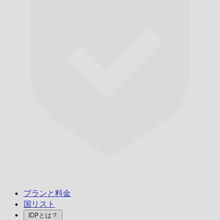
時間厳守、
保証付き。
プランと料金
国リスト
IDPとは？