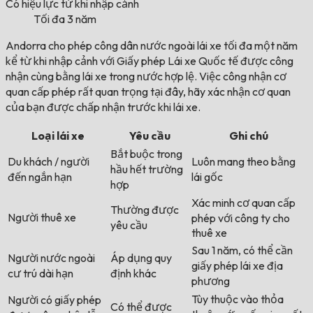
Có hiệu lực từ khi nhập cảnh
Tối đa 3 năm
Andorra cho phép công dân nước ngoài lái xe tối đa một năm
kể từ khi nhập cảnh với Giấy phép Lái xe Quốc tế được công
nhận cùng bằng lái xe trong nước hợp lệ. Việc công nhận cơ
quan cấp phép rất quan trọng tại đây, hãy xác nhận cơ quan
của bạn được chấp nhận trước khi lái xe.
Loại lái xe
Yêu cầu
Ghi chú
Bắt buộc trong
Du khách / người
Luôn mang theo bằng
hầu hết trường
đến ngắn hạn
lái gốc
hợp
Xác minh cơ quan cấp
Thường được
Người thuê xe
phép với công ty cho
yêu cầu
thuê xe
Sau 1 năm, có thể cần
Người nước ngoài
Áp dụng quy
giấy phép lái xe địa
cư trú dài hạn
định khác
phương
Tùy thuộc vào thỏa
Người có giấy phép
Có thể được