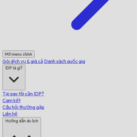
Mở menu chính
Gói dịch vụ & giá cả
Danh sách quốc gia
IDP là gì?
Tại sao tôi cần IDP?
Cam kết
Câu hỏi thường gặp
Liên hệ
Hướng dẫn du lịch