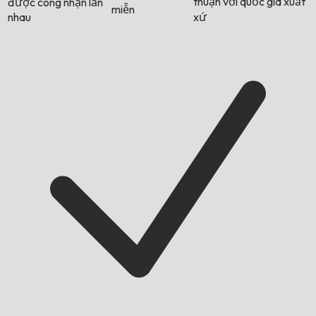
thuận với quốc gia xuất
được công nhận lẫn
miễn
nhau
xứ