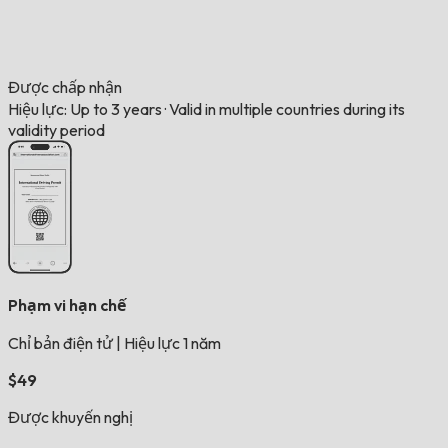
Được chấp nhận
Hiệu lực: Up to 3 years
·
Valid in multiple countries during its
validity period
Phạm vi hạn chế
Chỉ bản điện tử
|
Hiệu lực 1 năm
$49
Được khuyến nghị