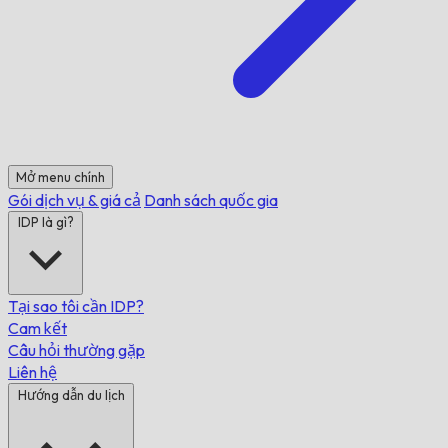
Mở menu chính
Gói dịch vụ & giá cả
Danh sách quốc gia
IDP là gì?
Tại sao tôi cần IDP?
Cam kết
Câu hỏi thường gặp
Liên hệ
Hướng dẫn du lịch