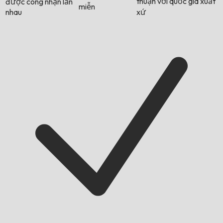
thuận với quốc gia xuất
được công nhận lẫn
miễn
nhau
xứ