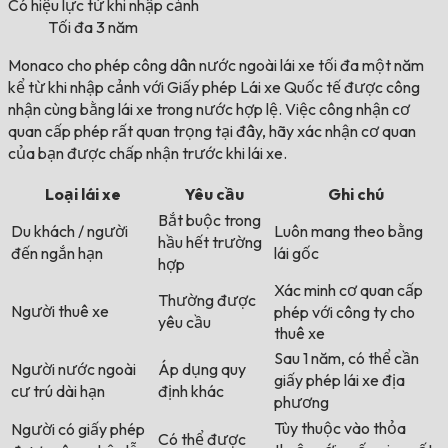
Có hiệu lực từ khi nhập cảnh
Tối đa 3 năm
Monaco cho phép công dân nước ngoài lái xe tối đa một năm
kể từ khi nhập cảnh với Giấy phép Lái xe Quốc tế được công
nhận cùng bằng lái xe trong nước hợp lệ. Việc công nhận cơ
quan cấp phép rất quan trọng tại đây, hãy xác nhận cơ quan
của bạn được chấp nhận trước khi lái xe.
Loại lái xe
Yêu cầu
Ghi chú
Bắt buộc trong
Du khách / người
Luôn mang theo bằng
hầu hết trường
đến ngắn hạn
lái gốc
hợp
Xác minh cơ quan cấp
Thường được
Người thuê xe
phép với công ty cho
yêu cầu
thuê xe
Sau 1 năm, có thể cần
Người nước ngoài
Áp dụng quy
giấy phép lái xe địa
cư trú dài hạn
định khác
phương
Tùy thuộc vào thỏa
Người có giấy phép
Có thể được