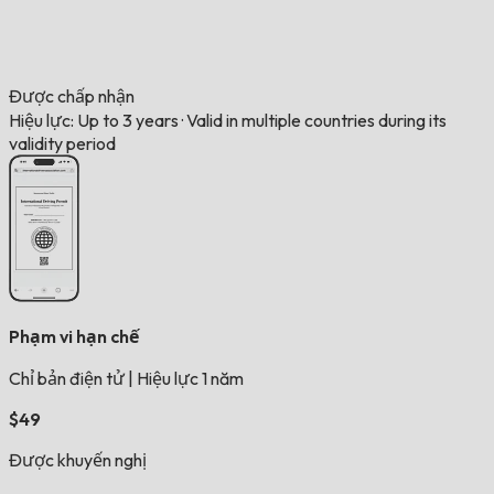
Được chấp nhận
Hiệu lực: Up to 3 years
·
Valid in multiple countries during its
validity period
Phạm vi hạn chế
Chỉ bản điện tử
|
Hiệu lực 1 năm
$49
Được khuyến nghị