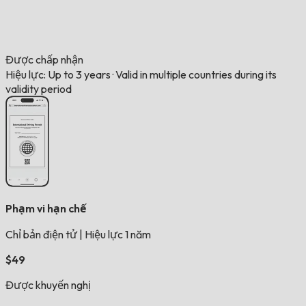
Được chấp nhận
Hiệu lực: Up to 3 years
·
Valid in multiple countries during its
validity period
Phạm vi hạn chế
Chỉ bản điện tử
|
Hiệu lực 1 năm
$49
Được khuyến nghị