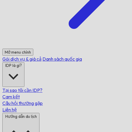
Mở menu chính
Gói dịch vụ & giá cả
Danh sách quốc gia
IDP là gì?
Tại sao tôi cần IDP?
Cam kết
Câu hỏi thường gặp
Liên hệ
Hướng dẫn du lịch