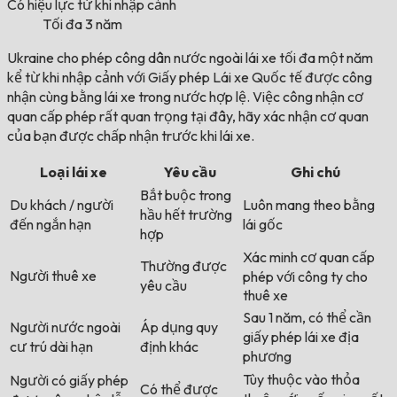
Có hiệu lực từ khi nhập cảnh
Tối đa 3 năm
Ukraine cho phép công dân nước ngoài lái xe tối đa một năm
kể từ khi nhập cảnh với Giấy phép Lái xe Quốc tế được công
nhận cùng bằng lái xe trong nước hợp lệ. Việc công nhận cơ
quan cấp phép rất quan trọng tại đây, hãy xác nhận cơ quan
của bạn được chấp nhận trước khi lái xe.
Loại lái xe
Yêu cầu
Ghi chú
Bắt buộc trong
Du khách / người
Luôn mang theo bằng
hầu hết trường
đến ngắn hạn
lái gốc
hợp
Xác minh cơ quan cấp
Thường được
Người thuê xe
phép với công ty cho
yêu cầu
thuê xe
Sau 1 năm, có thể cần
Người nước ngoài
Áp dụng quy
giấy phép lái xe địa
cư trú dài hạn
định khác
phương
Tùy thuộc vào thỏa
Người có giấy phép
Có thể được