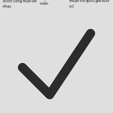
thuận với quốc gia xuất
được công nhận lẫn
miễn
nhau
xứ