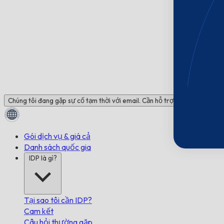
Chúng tôi đang gặp sự cố tạm thời với email. Cần hỗ trợ? Trò chuyện với 
Gói dịch vụ & giá cả
Danh sách quốc gia
IDP là gì?
Tại sao tôi cần IDP?
Cam kết
Câu hỏi thường gặp