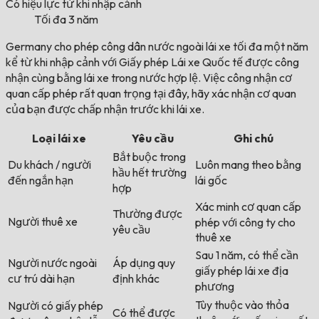
Có hiệu lực từ khi nhập cảnh
Tối đa 3 năm
Germany cho phép công dân nước ngoài lái xe tối đa một năm
kể từ khi nhập cảnh với Giấy phép Lái xe Quốc tế được công
nhận cùng bằng lái xe trong nước hợp lệ. Việc công nhận cơ
quan cấp phép rất quan trọng tại đây, hãy xác nhận cơ quan
của bạn được chấp nhận trước khi lái xe.
Loại lái xe
Yêu cầu
Ghi chú
Bắt buộc trong
Du khách / người
Luôn mang theo bằng
hầu hết trường
đến ngắn hạn
lái gốc
hợp
Xác minh cơ quan cấp
Thường được
Người thuê xe
phép với công ty cho
yêu cầu
thuê xe
Sau 1 năm, có thể cần
Người nước ngoài
Áp dụng quy
giấy phép lái xe địa
cư trú dài hạn
định khác
phương
Tùy thuộc vào thỏa
Người có giấy phép
Có thể được