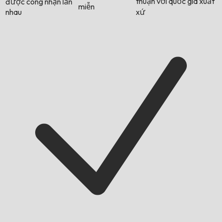
thuận với quốc gia xuất
được công nhận lẫn
miễn
nhau
xứ