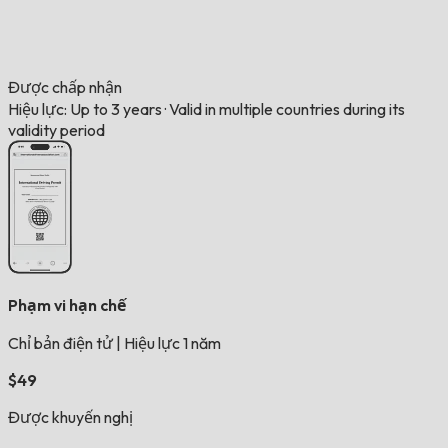
Được chấp nhận
Hiệu lực: Up to 3 years
·
Valid in multiple countries during its
validity period
Phạm vi hạn chế
Chỉ bản điện tử
|
Hiệu lực 1 năm
$49
Được khuyến nghị