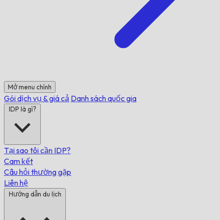
Mở menu chính
Gói dịch vụ & giá cả
Danh sách quốc gia
IDP là gì?
Tại sao tôi cần IDP?
Cam kết
Câu hỏi thường gặp
Liên hệ
Hướng dẫn du lịch