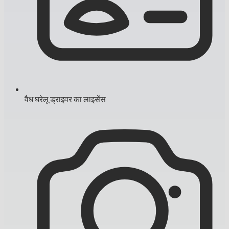
वैध घरेलू ड्राइवर का लाइसेंस