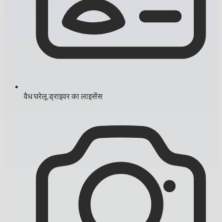
वैध घरेलू ड्राइवर का लाइसेंस