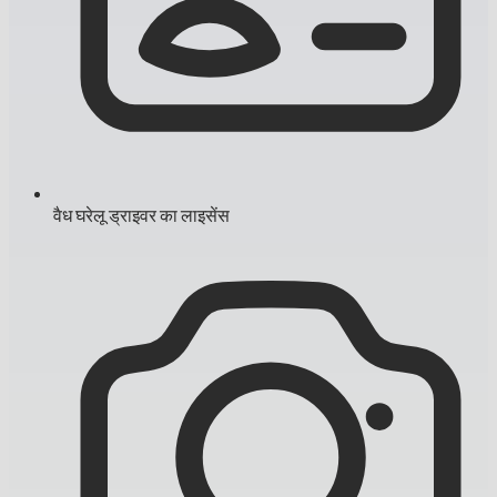
वैध घरेलू ड्राइवर का लाइसेंस