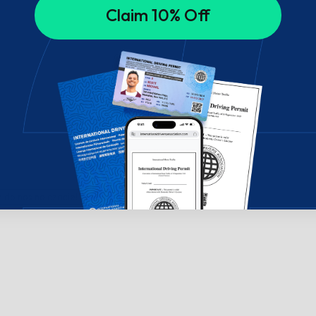
Claim 10% Off
do nas na czacie!