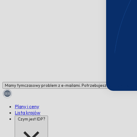
Mamy tymczasowy problem z e-mailami. Potrzebujesz pomocy? Napisz 
Plany i ceny
Lista krajów
Czym jest IDP?