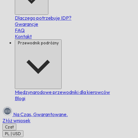
Dlaczego potrzebuję IDP?
Gwarancje
FAQ
Kontakt
Przewodnik podróżny
Międzynarodowe przewodniki dla kierowców
Blogi
Na Czas,
Gwarantowane.
Złóż wniosek
Czat
PL | USD