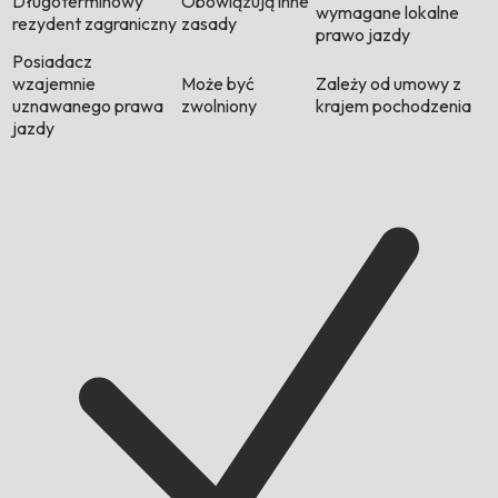
Długoterminowy
Obowiązują inne
wymagane lokalne
rezydent zagraniczny
zasady
prawo jazdy
Posiadacz
wzajemnie
Może być
Zależy od umowy z
uznawanego prawa
zwolniony
krajem pochodzenia
jazdy