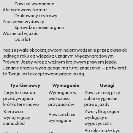
Zawsze wymagane
Akceptowany format
Drukowany i cyfrowy
Znaczenie wydawcy
Sprawdź uznanie organu
Ważne od wjazdu
Do 3 lat
Iraq zezwala obcokrajowcom na prowadzenie przez okres do
jednego roku od wjazdu z uznanym Międzynarodowym
Prawem Jazdy wraz z ważnym krajowym prawem jazdy.
Uznanie organu wydającego ma tutaj znaczenie — potwierdź,
że Twoje jest akceptowane przed jazdą.
Typ kierowcy
Wymaganie
Uwagi
Turysta / osoba
Wymagane w
Zawsze miej przy
przebywająca
większości
sobie oryginalne
krótkoterminowo
przypadków
prawo jazdy
Kierowca
Zweryfikuj organ
Powszechnie
wynajmujący
wydający u
wymagane
samochód
wypożyczalni
Po roku może być