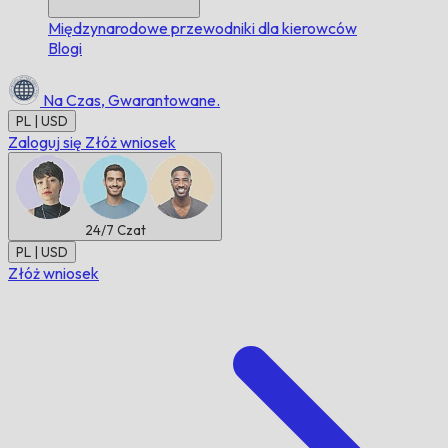
Międzynarodowe przewodniki dla kierowców
Blogi
Na Czas,
Gwarantowane.
PL | USD
Zaloguj się
Złóż wniosek
24/7
Czat
PL | USD
Złóż wniosek