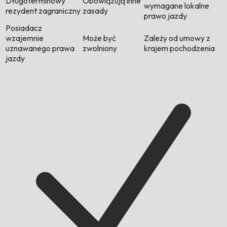
Długoterminowy
Obowiązują inne
wymagane lokalne
rezydent zagraniczny
zasady
prawo jazdy
Posiadacz
wzajemnie
Może być
Zależy od umowy z
uznawanego prawa
zwolniony
krajem pochodzenia
jazdy