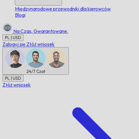
Międzynarodowe przewodniki dla kierowców
Blogi
Na Czas,
Gwarantowane.
PL | USD
Zaloguj się
Złóż wniosek
24/7
Czat
PL | USD
Złóż wniosek