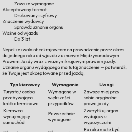
Zawsze wymagane
Akceptowany format
Drukowany i cyfrowy
Znaczenie wydawcy
Sprawdź uznanie organu
Ważne od wjazdu
Do 3 lat
Nepal zezwala obcokrajowcom na prowadzenie przez okres
do jednego roku od wjazdu z uznanym Międzynarodowym
Prawem Jazdy wraz z ważnym krajowym prawem jazdy.
Uznanie organu wydającego ma tutaj znaczenie — potwierdź,
że Twoje jest akceptowane przed jazdą.
Typ kierowcy
Wymaganie
Uwagi
Turysta / osoba
Wymagane w
Zawsze miej przy
przebywająca
większości
sobie oryginalne
krótkoterminowo
przypadków
prawo jazdy
Kierowca
Zweryfikuj organ
Powszechnie
wynajmujący
wydający u
wymagane
samochód
wypożyczalni
Po roku może być