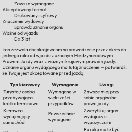
Zawsze wymagane
Akceptowany format
Drukowany i cyfrowy
Znaczenie wydawcy
Sprawdź uznanie organu
Ważne od wjazdu
Do 3 lat
Iran zezwala obcokrajowcom na prowadzenie przez okres do
jednego roku od wjazdu z uznanym Międzynarodowym
Prawem Jazdy wraz z ważnym krajowym prawem jazdy.
Uznanie organu wydającego ma tutaj znaczenie — potwierdź,
że Twoje jest akceptowane przed jazdą.
Typ kierowcy
Wymaganie
Uwagi
Turysta / osoba
Wymagane w
Zawsze miej przy
przebywająca
większości
sobie oryginalne
krótkoterminowo
przypadków
prawo jazdy
Kierowca
Zweryfikuj organ
Powszechnie
wynajmujący
wydający u
wymagane
samochód
wypożyczalni
Po roku może być