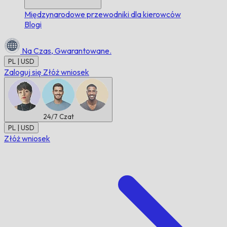
Międzynarodowe przewodniki dla kierowców
Blogi
Na Czas,
Gwarantowane.
PL | USD
Zaloguj się
Złóż wniosek
24/7
Czat
PL | USD
Złóż wniosek