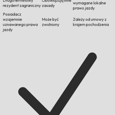
Długoterminowy
Obowiązują inne
wymagane lokalne
rezydent zagraniczny
zasady
prawo jazdy
Posiadacz
wzajemnie
Może być
Zależy od umowy z
uznawanego prawa
zwolniony
krajem pochodzenia
jazdy