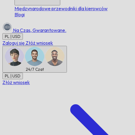
Międzynarodowe przewodniki dla kierowców
Blogi
Na Czas,
Gwarantowane.
PL | USD
Zaloguj się
Złóż wniosek
24/7
Czat
PL | USD
Złóż wniosek