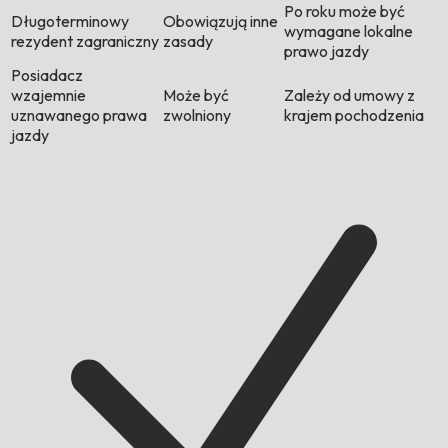
Po roku może być
Długoterminowy
Obowiązują inne
wymagane lokalne
rezydent zagraniczny
zasady
prawo jazdy
Posiadacz
wzajemnie
Może być
Zależy od umowy z
uznawanego prawa
zwolniony
krajem pochodzenia
jazdy