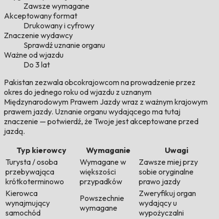
Zawsze wymagane
Akceptowany format
Drukowany i cyfrowy
Znaczenie wydawcy
Sprawdź uznanie organu
Ważne od wjazdu
Do 3 lat
Pakistan zezwala obcokrajowcom na prowadzenie przez
okres do jednego roku od wjazdu z uznanym
Międzynarodowym Prawem Jazdy wraz z ważnym krajowym
prawem jazdy. Uznanie organu wydającego ma tutaj
znaczenie — potwierdź, że Twoje jest akceptowane przed
jazdą.
Typ kierowcy
Wymaganie
Uwagi
Turysta / osoba
Wymagane w
Zawsze miej przy
przebywająca
większości
sobie oryginalne
krótkoterminowo
przypadków
prawo jazdy
Kierowca
Zweryfikuj organ
Powszechnie
wynajmujący
wydający u
wymagane
samochód
wypożyczalni