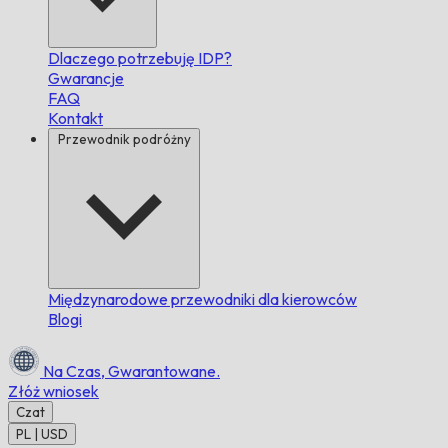
Dlaczego potrzebuję IDP?
Gwarancje
FAQ
Kontakt
Przewodnik podróżny
Międzynarodowe przewodniki dla kierowców
Blogi
Na Czas,
Gwarantowane.
Złóż wniosek
Czat
PL | USD