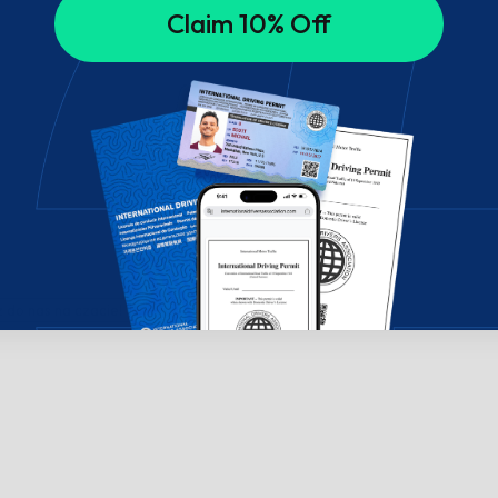
Claim 10% Off
do nas na czacie!