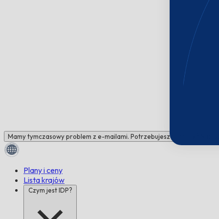
Mamy tymczasowy problem z e-mailami. Potrzebujesz pomocy? Napisz 
Plany i ceny
Lista krajów
Czym jest IDP?