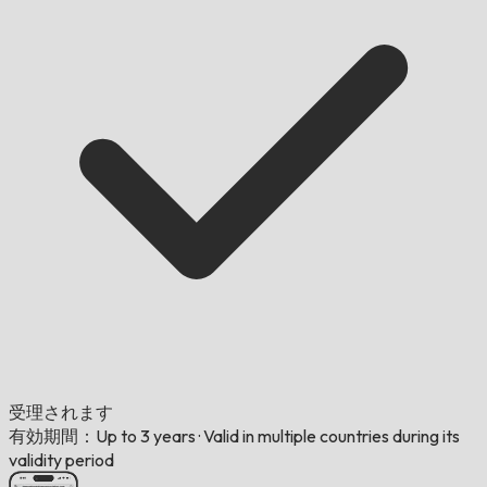
受理されます
有効期間：Up to 3 years
·
Valid in multiple countries during its
validity period