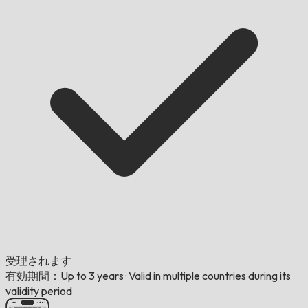
受理されます
有効期間：Up to 3 years
·
Valid in multiple countries during its
validity period