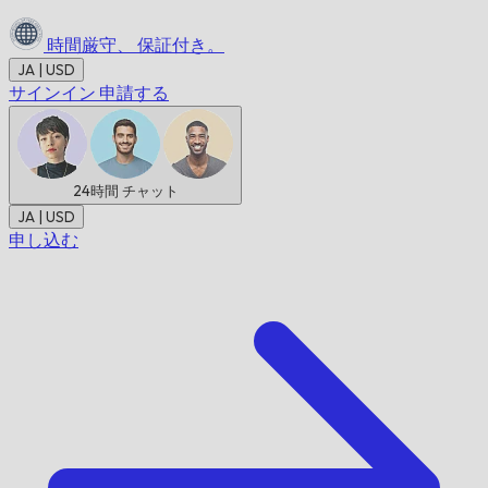
時間厳守、
保証付き。
JA | USD
サインイン
申請する
24時間
チャット
JA | USD
申し込む