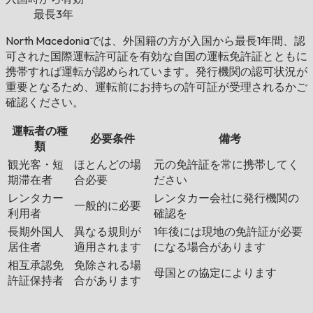
最長3年
North Macedoniaでは、外国籍の方が入国から最長1年間、認
可された国際運転許可証を有効な自国の運転免許証とともに
携帯すれば運転が認められています。発行機関の認可状況が
重要となるため、運転前にお持ちの許可証が受理されるかご
確認ください。
運転者の種
必要条件
備考
類
観光客・短
ほとんどの場
元の免許証を常に携帯してく
期滞在者
合必要
ださい
レンタカー
レンタカー会社に発行機関の
一般的に必要
利用者
確認を
長期外国人
異なる規則が
1年後には現地の免許証が必要
居住者
適用されます
になる場合があります
相互承認免
免除される場
母国との協定によります
許証保持者
合があります