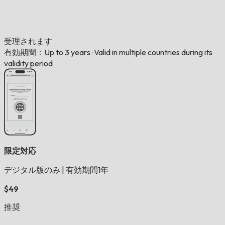
受理されます
有効期間：Up to 3 years
·
Valid in multiple countries during its
validity period
限定対応
デジタル版のみ
|
有効期間1年
$49
推奨