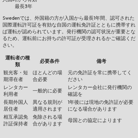
最長3年
Swedenでは、外国籍の方が入国から最長1年間、認可された
国際運転許可証を有効な自国の運転免許証とともに携帯すれ
ば運転が認められています。発行機関の認可状況が重要とな
るため、運転前にお持ちの許可証が受理されるかご確認くだ
さい。
運転者の種
必要条件
備考
類
観光客・短
ほとんどの場
元の免許証を常に携帯してく
期滞在者
合必要
ださい
レンタカー
レンタカー会社に発行機関の
一般的に必要
利用者
確認を
長期外国人
異なる規則が
1年後には現地の免許証が必要
居住者
適用されます
になる場合があります
相互承認免
免除される場
母国との協定によります
許証保持者
合があります