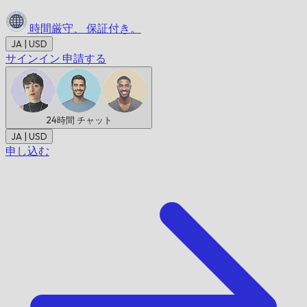
時間厳守、
保証付き。
JA | USD
サインイン
申請する
24時間
チャット
JA | USD
申し込む