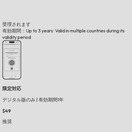
受理されます
有効期間：Up to 3 years
·
Valid in multiple countries during its
validity period
限定対応
デジタル版のみ
|
有効期間1年
$49
推奨