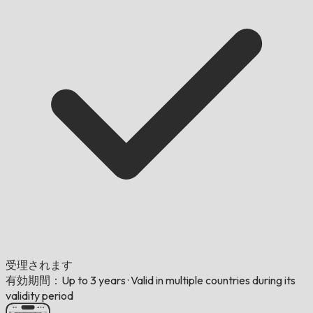
受理されます
有効期間：Up to 3 years
·
Valid in multiple countries during its
validity period