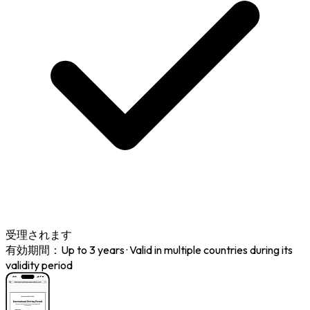
受理されます
有効期間：Up to 3 years
·
Valid in multiple countries during its
validity period