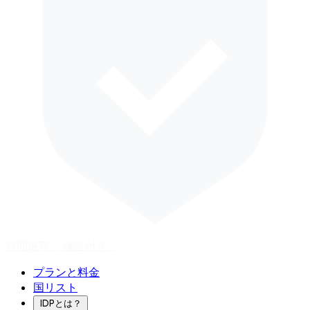
時間厳守、
保証付き。
プランと料金
国リスト
IDPとは？