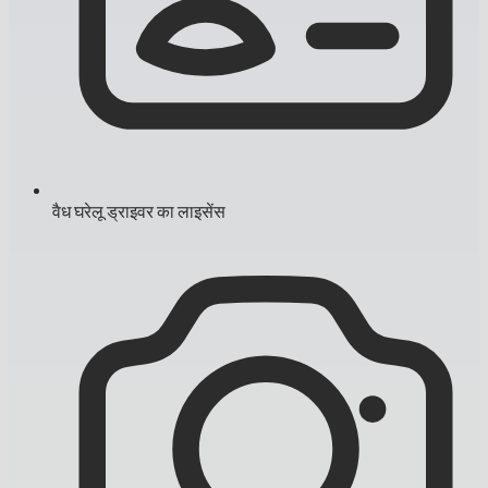
वैध घरेलू ड्राइवर का लाइसेंस