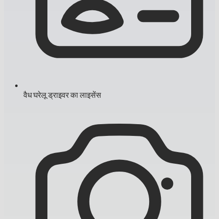
वैध घरेलू ड्राइवर का लाइसेंस