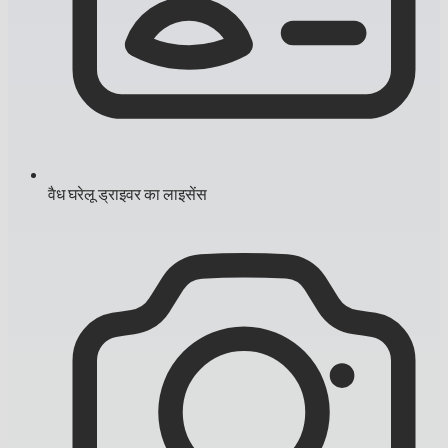
वैध घरेलू ड्राइवर का लाइसेंस